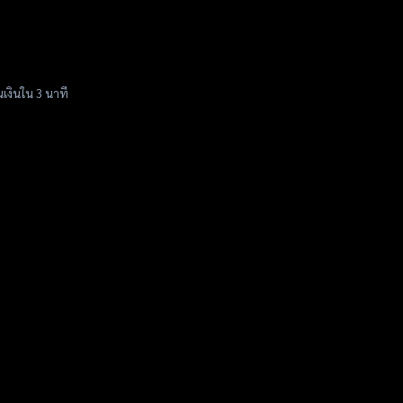
เงินใน 3 นาที