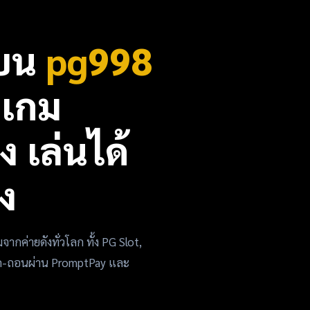
์บน
pg998
 เกม
ง เล่นได้
ง
ค่ายดังทั่วโลก ทั้ง PG Slot,
าก-ถอนผ่าน PromptPay และ