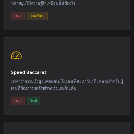
หลายมุม ให้ความรู้สึกเหมือนนั่งโต๊ะจริง
LIVE
ยอดนิยม
Speed Baccarat
บาคาร่าความเร็วสูง แต่ละรอบใช้เวลาเพียง 27 วินาที เหมาะสำหรับผู้
เล่นที่ต้องการผลลัพธ์รวดเร็วและตื่นเต้น
LIVE
ใหม่