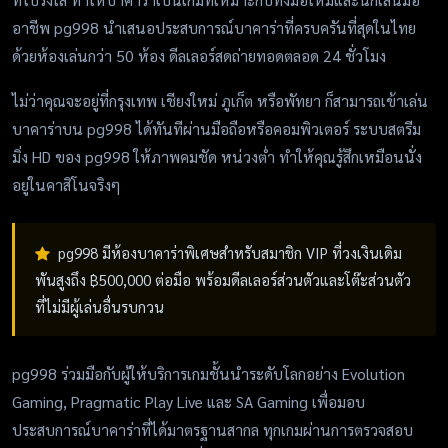
อาชีพ pg998 นำเสนอประสบการณ์บาคาร่าที่ครบครันที่สุดในไทย
ด้วยห้องเล่นกว่า 50 ห้อง ดีลเลอร์สดถ่ายทอดตลอด 24 ชั่วโมง
ไม่ว่าคุณจะอยู่ที่กรุงเทพ เชียงใหม่ ภูเก็ต หรือพัทยา ก็สามารถเข้าเล่น
บาคาร่าบน pg998 ได้ทันทีผ่านมือถือหรือคอมพิวเตอร์ ระบบสตรีม
มิ่ง HD ของ pg998 ให้ภาพคมชัด หน่วงต่ำ ทำให้คุณรู้สึกเหมือนนั่ง
อยู่ในคาสิโนจริงๆ
pg998 มีห้องบาคาร่าพิเศษสำหรับสมาชิก VIP ที่วงเงินเดิม
พันสูงถึง ฿500,000 ต่อมือ พร้อมดีลเลอร์ส่วนตัวและโต๊ะส่วนตัว
ที่ไม่มีผู้เล่นอื่นรบกวน
pg998 ร่วมมือกับผู้ให้บริการเกมชั้นนำระดับโลกอย่าง Evolution
Gaming, Pragmatic Play Live และ SA Gaming เพื่อมอบ
ประสบการณ์บาคาร่าที่ได้มาตรฐานสากล ทุกเกมผ่านการตรวจสอบ