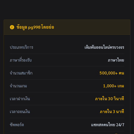
ข้อมูล pg998 โดยย่อ
ประเภทบริการ
เดิมพันออนไลน์ครบวงจร
ภาษาที่รองรับ
ภาษาไทย
จำนวนสมาชิก
500,000+ คน
จำนวนเกม
1,000+ เกม
เวลาฝากเงิน
ภายใน 30 วินาที
เวลาถอนเงิน
ภายใน 3 นาที
ซัพพอร์ต
แชทสดคนไทย 24/7