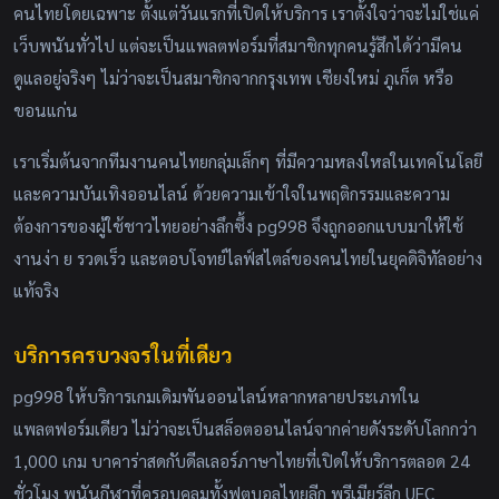
คนไทยโดยเฉพาะ ตั้งแต่วันแรกที่เปิดให้บริการ เราตั้งใจว่าจะไม่ใช่แค่
เว็บพนันทั่วไป แต่จะเป็นแพลตฟอร์มที่สมาชิกทุกคนรู้สึกได้ว่ามีคน
ดูแลอยู่จริงๆ ไม่ว่าจะเป็นสมาชิกจากกรุงเทพ เชียงใหม่ ภูเก็ต หรือ
ขอนแก่น
เราเริ่มต้นจากทีมงานคนไทยกลุ่มเล็กๆ ที่มีความหลงใหลในเทคโนโลยี
และความบันเทิงออนไลน์ ด้วยความเข้าใจในพฤติกรรมและความ
ต้องการของผู้ใช้ชาวไทยอย่างลึกซึ้ง pg998 จึงถูกออกแบบมาให้ใช้
งานง่า ย รวดเร็ว และตอบโจทย์ไลฟ์สไตล์ของคนไทยในยุคดิจิทัลอย่าง
แท้จริง
บริการครบวงจรในที่เดียว
pg998 ให้บริการเกมเดิมพันออนไลน์หลากหลายประเภทใน
แพลตฟอร์มเดียว ไม่ว่าจะเป็นสล็อตออนไลน์จากค่ายดังระดับโลกกว่า
1,000 เกม บาคาร่าสดกับดีลเลอร์ภาษาไทยที่เปิดให้บริการตลอด 24
ชั่วโมง พนันกีฬาที่ครอบคลุมทั้งฟุตบอลไทยลีก พรีเมียร์ลีก UFC