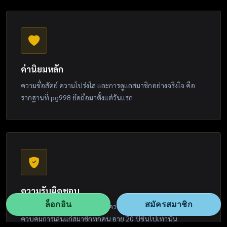
ค่านิยมหลัก
ความซื่อสัตย์ ความโปร่งใส และการดูแลสมาชิกอย่างจริงใจ คือ
รากฐานที่ pg998 ยึดถือมาตั้งแต่วันแรก
ความรับผิดชอบ
ล็อกอิน
สมัครสมาชิก
pg998 ส่งเสริมการพนันอย่างมีความรับผิดชอบ และให้เครื่องมือ
ควบคุมการเล่นแก่สมาชิกทุกคน อายุ 20 ปีขึ้นไปเท่านั้น